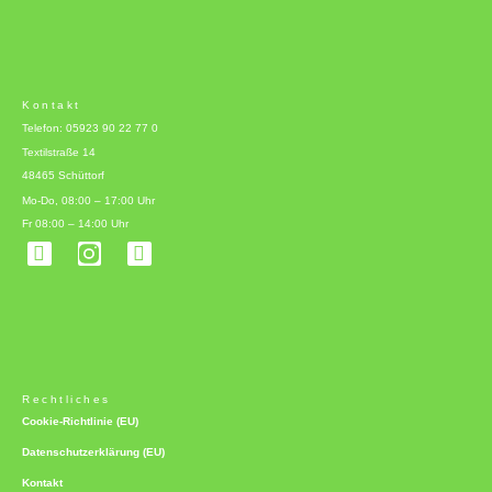
Kontakt
Telefon: 05923 90 22 77 0
Textilstraße 14
48465 Schüttorf
Mo-Do, 08:00 – 17:00 Uhr
Fr 08:00 – 14:00 Uhr
F
L
a
i
c
n
e
k
b
e
o
d
o
i
k
n
-
Rechtliches
f
Cookie-Richtlinie (EU)
Datenschutzerklärung (EU)
Kontakt