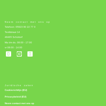
Neem contact met ons op
Telefoon: 05923 90 22 77 0
Textilstraat 14
48465 Schüttorf
Ma t/m do, 08:00 - 17:00
vr 08:00 - 14:00
F
L
a
i
c
n
e
k
b
e
o
d
o
i
k
n
-
Juridische zaken
f
Cookierichtlijn (EU)
Privacybeleid (EU)
Neem contact met ons op