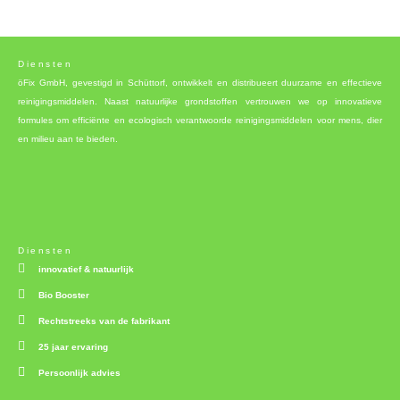
Diensten
öFix GmbH, gevestigd in Schüttorf, ontwikkelt en distribueert duurzame en effectieve
reinigingsmiddelen. Naast natuurlijke grondstoffen vertrouwen we op innovatieve
formules om efficiënte en ecologisch verantwoorde reinigingsmiddelen voor mens, dier
en milieu aan te bieden.
Diensten
innovatief & natuurlijk
Bio Booster
Rechtstreeks van de fabrikant
25 jaar ervaring
Persoonlijk advies