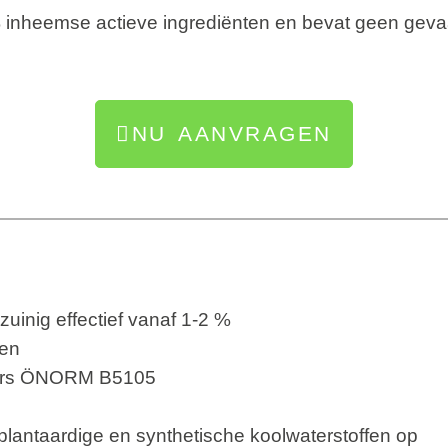
inheemse actieve ingrediënten en bevat geen gevaarl
NU AANVRAGEN
zuinig effectief vanaf 1-2 %
ten
iders ÖNORM B5105
e, plantaardige en synthetische koolwaterstoffen op