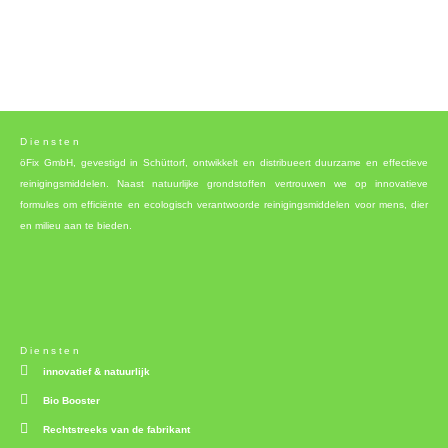
Diensten
öFix GmbH, gevestigd in Schüttorf, ontwikkelt en distribueert duurzame en effectieve
reinigingsmiddelen. Naast natuurlijke grondstoffen vertrouwen we op innovatieve
formules om efficiënte en ecologisch verantwoorde reinigingsmiddelen voor mens, dier
en milieu aan te bieden.
Diensten
innovatief & natuurlijk
Bio Booster
Rechtstreeks van de fabrikant