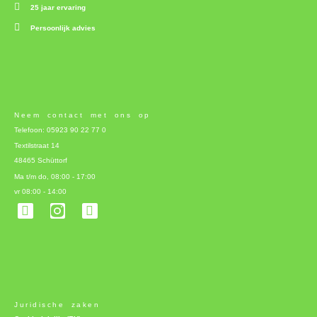
25 jaar ervaring
Persoonlijk advies
Neem contact met ons op
Telefoon: 05923 90 22 77 0
Textilstraat 14
48465 Schüttorf
Ma t/m do, 08:00 - 17:00
vr 08:00 - 14:00
F
L
a
i
c
n
e
k
b
e
o
d
o
i
k
n
-
Juridische zaken